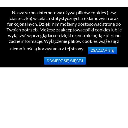
Nasza strona internetowa używa plików cookies (tzw.
ciasteczka) w celach statystycznych, reklamowych oraz
funkcjonalnych. Dzięki nim możemy dostosować stronę do
Twoich potrzeb. Możesz zaakceptować pliki cookies lub je
wyłączyć w przeglądarce, dzięki czemu nie będą zbierane
żadne informacje. Wyłączenie plików cookies wiąże się z
niemożnością korzystania z tej strony.
ZGADZAM SIĘ
DOWIEDZ SIĘ WIĘCEJ
Ochaby Wielkie | ul. Główna 173
43-430 Skoczów I Polska
49°50'59.1"N 18°45'41.0"E